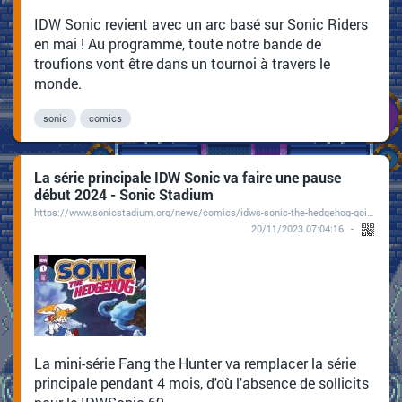
IDW Sonic revient avec un arc basé sur Sonic Riders
en mai ! Au programme, toute notre bande de
troufions vont être dans un tournoi à travers le
monde.
sonic
comics
La série principale IDW Sonic va faire une pause
début 2024 - Sonic Stadium
https://www.sonicstadium.org/news/comics/idws-sonic-the-hedgehog-going-on-break-in-early-2024-r1718/
20/11/2023 07:04:16
La mini-série Fang the Hunter va remplacer la série
principale pendant 4 mois, d'où l'absence de sollicits