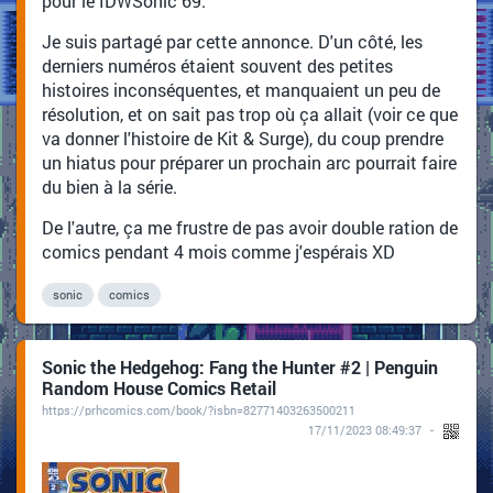
pour le IDWSonic 69.
Je suis partagé par cette annonce. D'un côté, les
derniers numéros étaient souvent des petites
histoires inconséquentes, et manquaient un peu de
résolution, et on sait pas trop où ça allait (voir ce que
va donner l'histoire de Kit & Surge), du coup prendre
un hiatus pour préparer un prochain arc pourrait faire
du bien à la série.
De l'autre, ça me frustre de pas avoir double ration de
comics pendant 4 mois comme j'espérais XD
sonic
comics
Sonic the Hedgehog: Fang the Hunter #2 | Penguin
Random House Comics Retail
https://prhcomics.com/book/?isbn=82771403263500211
17/11/2023 08:49:37