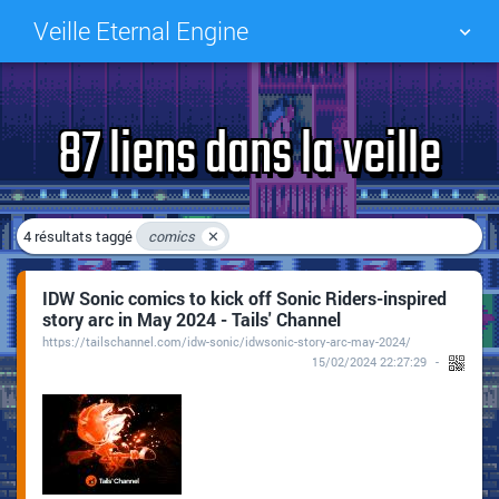
Veille Eternal Engine
NUAGE DE TAGS
MUR D'IMAGES
87 liens dans la veille
QUOTIDIEN
RECHERCHER
4 résultats taggé
comics
✕
IDW Sonic comics to kick off Sonic Riders-inspired
story arc in May 2024 - Tails' Channel
https://tailschannel.com/idw-sonic/idwsonic-story-arc-may-2024/
15/02/2024 22:27:29