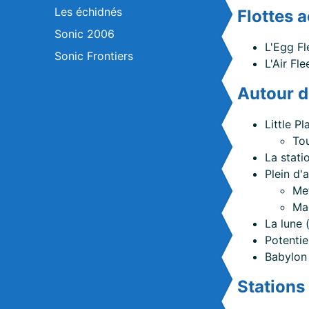
Les échidnés
Flottes 
Sonic 2006
L'Egg Fl
Sonic Frontiers
L'Air Fl
Autour d
Little Pl
Tou
La stati
Plein d'
Me
Ma
La lune 
Potentie
Babylon 
Stations