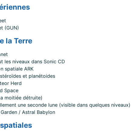
aériennes
#
eet
eet (GUN)
e la Terre
#
anet
t les niveaux dans Sonic CD
on spatiale ARK
astéroïdes et planétoides
teor Herd
d Space
(a moitiée détruite)
llement une seconde lune (visible dans quelques niveaux)
Garden / Astral Babylon
 spatiales
#