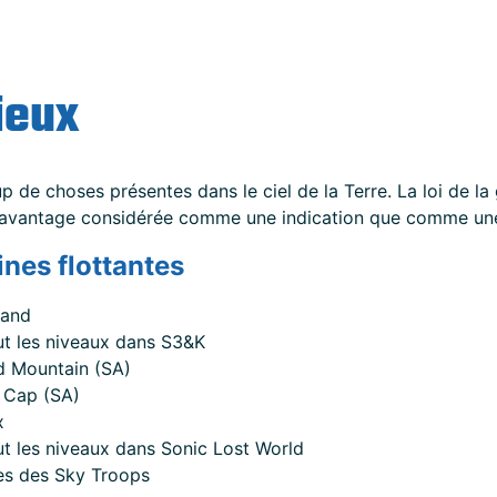
ieux
p de choses présentes dans le ciel de la Terre. La loi de la g
 davantage considérée comme une indication que comme une
uines flottantes
#
land
ut les niveaux dans S3&K
d Mountain (SA)
 Cap (SA)
x
t les niveaux dans Sonic Lost World
es des Sky Troops