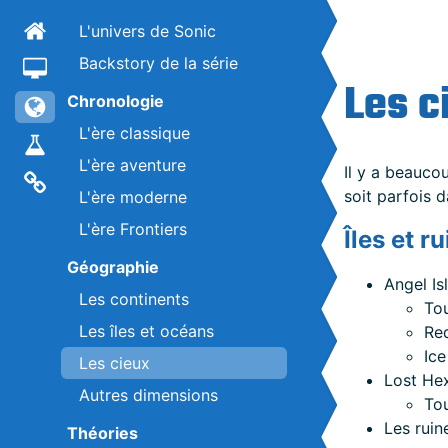
L'univers de Sonic
Skip to main content
Backstory de la série
Les c
Chronologie
L'ère classique
L'ère aventure
Il y a beaucou
soit parfois
L'ère moderne
L'ère Frontiers
Îles et r
Géographie
Angel Is
Les continents
To
Les îles et océans
Re
Ice
Les cieux
Lost He
Autres dimensions
Tou
Les ruin
Théories